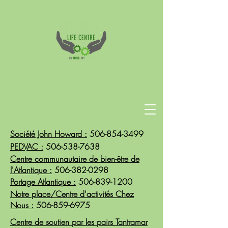
Créer une communauté de santé
mentale positive et de soutien.
Société John Howard :
506-854-3499
PEDVAC :
506-538-7638
Centre communautaire de bien-être de
l'Atlantique :
506-382-0298
Portage Atlantique :
506-839-1200
Notre place/Centre d'activités Chez
Nous :
506-859-6975
Centre de soutien par les pairs Tantramar