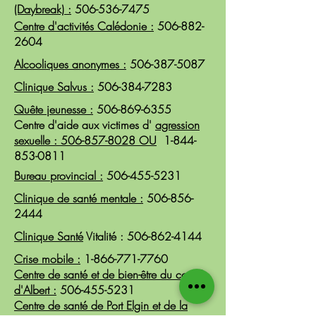
(Daybreak) :
506-536-7475
Centre d'activités Calédonie :
506-882-
2604
Alcooliques anonymes :
506-387-5087
Clinique Salvus :
506-384-7283
Quête jeunesse :
506-869-6355
Centre d'aide aux victimes d'
agression
sexuelle :
506-857-8028
OU
1-844-
853-0811
Bureau provincial :
506-455-5231
Clinique de santé mentale :
506-856-
2444
Clinique Santé
Vitalité :
506-862-4144
Crise mobile :
1-866-771-7760
Centre de santé et de bien-être du comté
d'Albert :
506-455-5231
Centre de santé de Port Elgin et de la